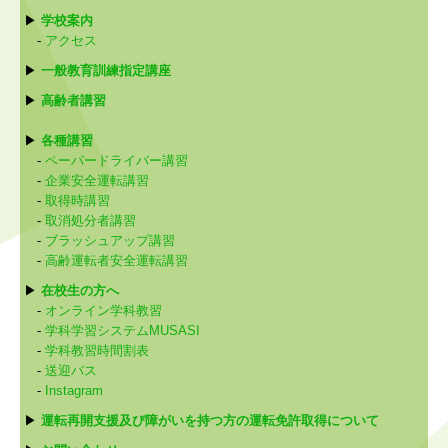
▶
学校案内
-
アクセス
▶
一般教育訓練指定講座
▶
高齢者講習
▶
各種講習
-
ペーパードライバー講習
-
企業安全運転講習
-
取得時講習
-
取消処分者講習
-
ブラッシュアップ講習
-
高齢運転者安全運転講習
▶
在校生の方へ
-
オンライン学科教習
-
学科学習システムMUSASI
-
学科教習時間割表
-
送迎バス
-
Instagram
▶
運転再開支援及び障がいを持つ方の運転免許取得について