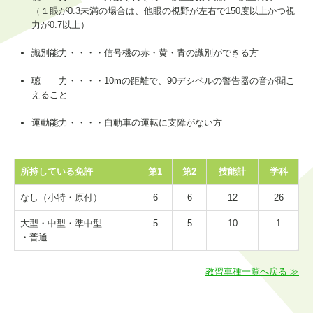
（１眼が0.3未満の場合は、他眼の視野が左右で150度以上かつ視
力が0.7以上）
識別能力・・・・信号機の赤・黄・青の識別ができる方
聴 力・・・・10mの距離で、90デシベルの警告器の音が聞こ
えること
運動能力・・・・自動車の運転に支障がない方
所持している免許
第1
第2
技能計
学科
なし（小特・原付）
6
6
12
26
大型・中型・準中型
5
5
10
1
・普通
教習車種一覧へ戻る ≫