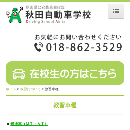
ホーム
お知らせ
入校手続き
教習について
教習の流れ
教習車種
ホーム
教習について
教習車種
教習料金
教習車種
学校案内
■
普通車（ＭＴ・ＡＴ）
アクセス