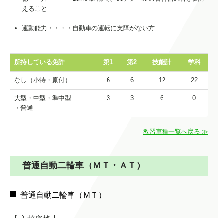
えること
運動能力・・・・自動車の運転に支障がない方
所持している免許
第1
第2
技能計
学科
なし（小特・原付）
6
6
12
22
大型・中型・準中型
3
3
6
0
・普通
教習車種一覧へ戻る ≫
普通自動二輪車（ＭＴ・ＡＴ）
普通自動二輪車（ＭＴ）