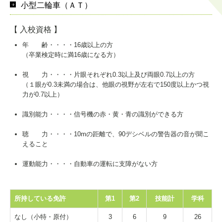
小型二輪車（ＡＴ）
【 入校資格 】
年 齢・・・・16歳以上の方
（卒業検定時に満16歳になる方）
視 力・・・・片眼それぞれ0.3以上及び両眼0.7以上の方
（１眼が0.3未満の場合は、他眼の視野が左右で150度以上かつ視
力が0.7以上）
識別能力・・・・信号機の赤・黄・青の識別ができる方
聴 力・・・・10mの距離で、90デシベルの警告器の音が聞こ
えること
運動能力・・・・自動車の運転に支障がない方
所持している免許
第1
第2
技能計
学科
なし（小特・原付）
3
6
9
26