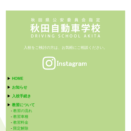
入校をご検討の方は、
お気軽にご相談ください。
▶
HOME
▶
お知らせ
▶
入校手続き
▶
教習について
-
教習の流れ
-
教習車種
-
教習料金
-
限定解除