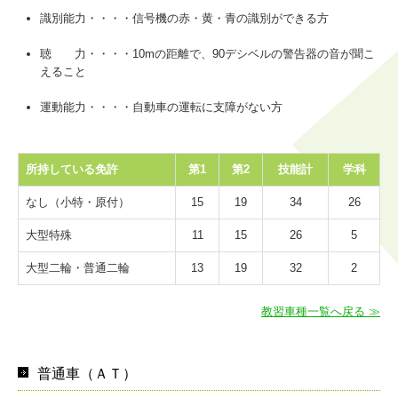
識別能力・・・・信号機の赤・黄・青の識別ができる方
聴 力・・・・10mの距離で、90デシベルの警告器の音が聞こ
えること
運動能力・・・・自動車の運転に支障がない方
所持している免許
第1
第2
技能計
学科
なし（小特・原付）
15
19
34
26
大型特殊
11
15
26
5
大型二輪・普通二輪
13
19
32
2
教習車種一覧へ戻る ≫
普通車（ＡＴ）