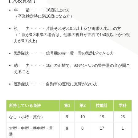
【 入校資格 】
年 齢・・・・16歳以上の方
（卒業検定時に満16歳になる方）
視 力・・・・片眼それぞれ0.3以上及び両眼0.7以上の方
（１眼が0.3未満の場合は、他眼の視野が左右で150度以上かつ視
力が0.7以上）
識別能力・・・・信号機の赤・黄・青の識別ができる方
聴 力・・・・10mの距離で、90デシベルの警告器の音が聞こ
えること
運動能力・・・・自動車の運転に支障がない方
所持している免許
第1
第2
技能計
学科
なし（小特・原付）
9
10
19
26
大型・中型・準中型・普
9
8
17
1
通