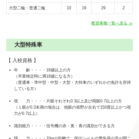
大型二輪・普通二輪
10
19
29
2
教習車種一覧へ戻る ≫
大型特殊車
【 入校資格 】
年 齢・・・・18歳以上の方
（卒業検定時に満18歳になる方）
（普通車・準中型・中型・大型・大特車のいずれかの免許を所持
している方）
視 力・・・・片眼それぞれ0.3以上及び両眼0.7以上の方
（１眼が0.3未満の場合は、他眼の視野が左右で150度以上かつ視
力が0.7以上）
識別能力・・・・信号機の赤・黄・青の識別ができる方
聴 力・・・・10mの距離で、90デシベルの警告器の音が聞こ