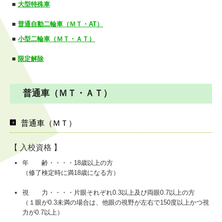
■
大型特殊車
お問い合わせ
■
普通自動二輪車（ＭＴ・AT）
■
小型二輪車（ＭＴ・ＡＴ）
■
限定解除
普通車（ＭＴ・ＡＴ）
普通車（ＭＴ）
【 入校資格 】
年 齢・・・・18歳以上の方
（修了検定時に満18歳になる方）
視 力・・・・片眼それぞれ0.3以上及び両眼0.7以上の方
（１眼が0.3未満の場合は、他眼の視野が左右で150度以上かつ視
力が0.7以上）