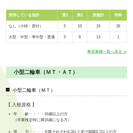
所持している免許
第1
第2
技能計
学科
なし（小特・原付）
5
10
15
26
大型・中型・準中型・普通
5
8
13
1
教習車種一覧へ戻る ≫
小型二輪車（ＭＴ・ＡＴ）
小型二輪車（ＭＴ）
【 入校資格 】
年 齢・・・・16歳以上の方
（卒業検定時に満16歳になる方）
視 力・・・・片眼それぞれ0.3以上及び両眼0.7以上の方