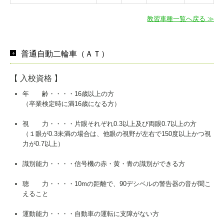
教習車種一覧へ戻る ≫
普通自動二輪車（ＡＴ）
【 入校資格 】
年 齢・・・・16歳以上の方
（卒業検定時に満16歳になる方）
視 力・・・・片眼それぞれ0.3以上及び両眼0.7以上の方
（１眼が0.3未満の場合は、他眼の視野が左右で150度以上かつ視
力が0.7以上）
識別能力・・・・信号機の赤・黄・青の識別ができる方
聴 力・・・・10mの距離で、90デシベルの警告器の音が聞こ
えること
運動能力・・・・自動車の運転に支障がない方