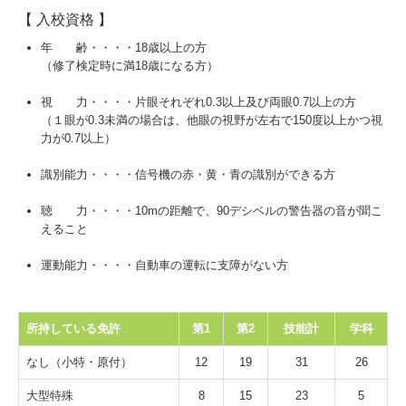
【 入校資格 】
年 齢・・・・18歳以上の方
（修了検定時に満18歳になる方）
視 力・・・・片眼それぞれ0.3以上及び両眼0.7以上の方
（１眼が0.3未満の場合は、他眼の視野が左右で150度以上かつ視
力が0.7以上）
識別能力・・・・信号機の赤・黄・青の識別ができる方
聴 力・・・・10mの距離で、90デシベルの警告器の音が聞こ
えること
運動能力・・・・自動車の運転に支障がない方
所持している免許
第1
第2
技能計
学科
なし（小特・原付）
12
19
31
26
大型特殊
8
15
23
5