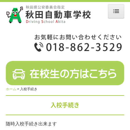
ホーム
お知らせ
入校手続き
教習について
教習の流れ
教習車種
ホーム
入校手続き
教習料金
入校手続き
学校案内
随時入校手続き出来ます
アクセス