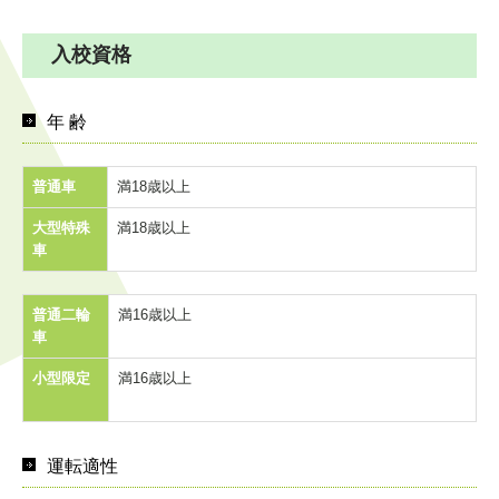
お問い合わせ
入校資格
年 齢
普通車
満18歳以上
大型特殊
満18歳以上
車
普通二輪
満16歳以上
車
小型限定
満16歳以上
運転適性