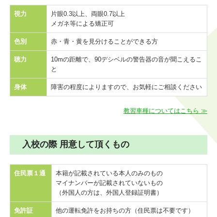
視力
片眼0.3以上、両眼0.7以上
メガネ等による矯正可
色別
赤・青・黄を見分けることができる方
聴力
10mの距離で、90デシベルの警告器の音が聞こえるこ
と
身体
障害の程度によりますので、お気軽にご相談ください
教習車種についてはこちら ≫
入校の際 用意して頂くもの
住民票１通
本籍が記載されている本人のみのもの
マイナンバーが記載されていないもの
（外国人の方は、外国人登録証明書）
免許証
他の運転免許をお持ちの方（住民票は不要です）