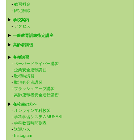
-
教習料金
-
限定解除
▶
学校案内
-
アクセス
▶
一般教育訓練指定講座
▶
高齢者講習
▶
各種講習
-
ペーパードライバー講習
-
企業安全運転講習
-
取得時講習
-
取消処分者講習
-
ブラッシュアップ講習
-
高齢運転者安全運転講習
▶
在校生の方へ
-
オンライン学科教習
-
学科学習システムMUSASI
-
学科教習時間割表
-
送迎バス
-
Instagram