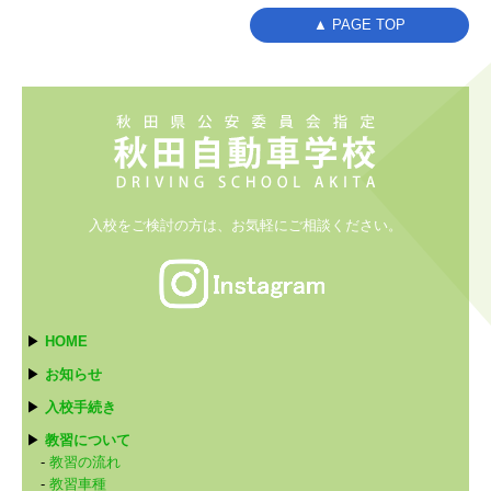
▲ PAGE TOP
入校をご検討の方は、
お気軽にご相談ください。
▶
HOME
▶
お知らせ
▶
入校手続き
▶
教習について
-
教習の流れ
-
教習車種