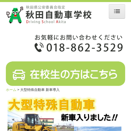
ホーム
お知らせ
入校手続き
教習について
教習の流れ
教習車種
ホーム
大型特殊自動車 新車導入
教習料金
学校案内
アクセス